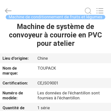
TOUPACK
INTELLIGENT
EQUIPMENT
CO.,
LTD.
Machine de conditionnement de fruits et légumes
All
Rights
Machine de système de
MAISON
Reserved.
convoyeur à courroie en PVC
PRODUITS
pour atelier
À
Lieu d'origine:
Chine
PROPOS
Nom de
TOUPACK
DE
marque:
NOUS
Certification:
CE,ISO9001
Numéro de
Les données de l'échantillon sont
VISITE
modèle:
fournies à l'échantillon.
D'USINE
Quantité de
1 série