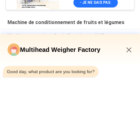
- JE NE SAIS PAS.
remplissage et de
scellage de sacs en filet
avec peseuse
Machine de conditionnement de fruits et légumes
associative
Machine automatique d'emballage de sacs à billes pour
pièces d'or ligne d'emballage de sacs en maille d'ail au
chocolat
Multihead Weigher Factory
Machine de coupure de vitesse de Mesh Net Bag Packaging
9:39 PM
Machine 50BPM de chocolat de pièce d'or
Good day, what product are you looking for?
Machine d'emballage de fruits et légumes de 5 kg Castanea
Mollissima Méchette automatique Sac de filet de poids
Compte de filet de coupe
Catégories populaires
Tous
Machine À Emballer 
Peseuse Associative
De Peseur De 
Multihead