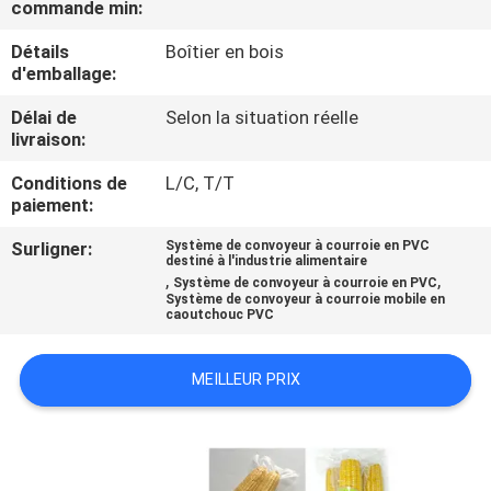
commande min:
CONTRÔLE
Détails
Boîtier en bois
d'emballage:
DE
Délai de
Selon la situation réelle
QUALITÉ
livraison:
Conditions de
L/C, T/T
CONTACTEZ-
paiement:
NOUS
Surligner:
Système de convoyeur à courroie en PVC
destiné à l'industrie alimentaire
,
,
Système de convoyeur à courroie en PVC
NOUVELLES
Système de convoyeur à courroie mobile en
caoutchouc PVC
CAS
MEILLEUR PRIX
DEMANDEZ
UN DEVIS