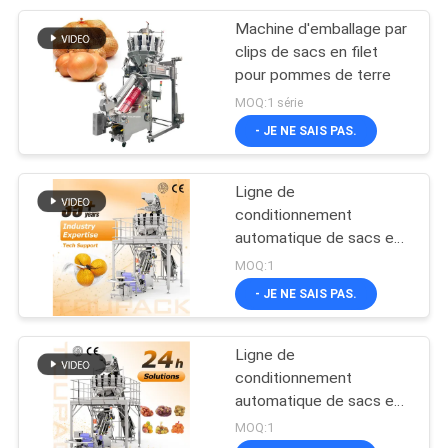
Machine d'emballage par
clips de sacs en filet
pour pommes de terre
MOQ:1 série
- JE NE SAIS PAS.
Ligne de
conditionnement
automatique de sacs en
filet pour fruits et
MOQ:1
légumes, machine de
- JE NE SAIS PAS.
remplissage et de
scellage de sacs en filet
avec peseuse
Ligne de
associative
conditionnement
automatique de sacs en
filet pour fruits et
MOQ:1
légumes, machine de