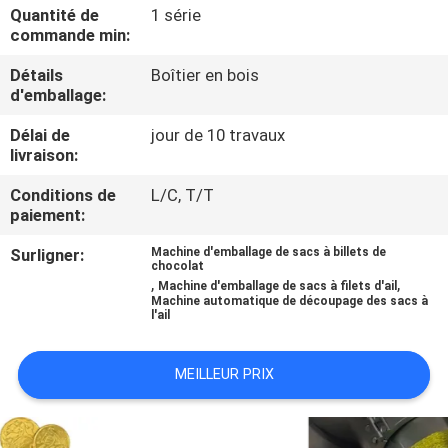
Quantité de
1 série
commande min:
CONTRÔLE
Détails
Boîtier en bois
DE
d'emballage:
QUALITÉ
Délai de
jour de 10 travaux
livraison:
CONTACTEZ-
Conditions de
L/C, T/T
NOUS
paiement:
Surligner:
Machine d'emballage de sacs à billets de
chocolat
NOUVELLES
,
,
Machine d'emballage de sacs à filets d'ail
Machine automatique de découpage des sacs à
l'ail
CAS
MEILLEUR PRIX
DEMANDEZ
UN DEVIS