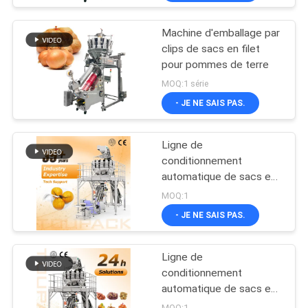
Machine d'emballage par
clips de sacs en filet
pour pommes de terre
MOQ:1 série
- JE NE SAIS PAS.
Ligne de
conditionnement
automatique de sacs en
filet pour fruits et
MOQ:1
légumes, machine de
- JE NE SAIS PAS.
remplissage et de
scellage de sacs en filet
avec peseuse
Ligne de
associative
conditionnement
automatique de sacs en
filet pour fruits et
MOQ:1