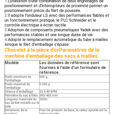
1.
L'utilisation d'une combinaison de deux engrenages de
positionnement et d'interrupteurs de proximité permet un
positionnement précis du filet de poussée.
2.
Il adopte l'onduleur LS avec des performances fiables et
un fonctionnement pratique, le PLC Schneider et le
contrôle électrique à écran tactile.
3.
Adoption de composants pneumatiques Yadek avec des
performances stables et une longue durée de vie.
Adopte le remplacement automatique du tube à mailles
4.
lorsque le filet d'emballage s'épuise.
Chocolat à la pièce d'or
Paramètres de la
machine d'emballage des sacs à mailles:
Modèle
Les données de référence sont
fournies à l'aide d'un formulaire de
référence.
Poids minimum de
500 g
l'emballage
Poids maximal de
5 000 g
l'emballage
Vitesse d'emballage
25 à 40 BPM
Perimètre du sac à filets
380/400 mm
Longueur maximale du
200m
sac de filet installé sur le
tube
Dimension de la
Pour les produits de base, la valeur ajoutée est la
machine
valeur ajoutée.