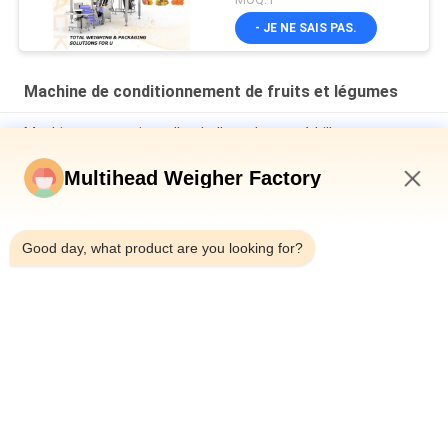
légumes, machine de
- JE NE SAIS PAS.
remplissage et de
scellage de sacs en filet
avec peseuse
Machine de conditionnement de fruits et légumes
associative
Machine automatique d'emballage de sacs à billes pour
pièces d'or ligne d'emballage de sacs en maille d'ail au
chocolat
Multihead Weigher Factory
Machine de coupure de vitesse de Mesh Net Bag Packaging
8:40 PM
Machine 50BPM de chocolat de pièce d'or
Good day, what product are you looking for?
Machine d'emballage de fruits et légumes de 5 kg Castanea
Mollissima Méchette automatique Sac de filet de poids
Compte de filet de coupe
Catégories populaires
Tous
Machine À Emballer 
Peseuse Associative
De Peseur De 