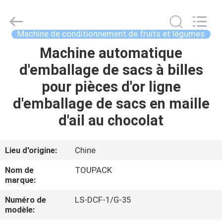
TOUPACK
INTELLIGENT
EQUIPMENT
CO.,
LTD.
Machine de conditionnement de fruits et légumes
All
Rights
Machine automatique
MAISON
Reserved.
d'emballage de sacs à billes
PRODUITS
pour pièces d'or ligne
d'emballage de sacs en maille
À
d'ail au chocolat
PROPOS
DE
Lieu d'origine:
Chine
NOUS
Nom de
TOUPACK
marque:
VISITE
Numéro de
LS-DCF-1/G-35
modèle:
D'USINE