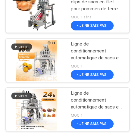
clips de sacs en filet
pour pommes de terre
MOQ:1 série
- JE NE SAIS PAS.
Ligne de
conditionnement
automatique de sacs en
filet pour fruits et
MOQ:1
légumes, machine de
- JE NE SAIS PAS.
remplissage et de
scellage de sacs en filet
avec peseuse
Ligne de
associative
conditionnement
automatique de sacs en
filet pour fruits et
MOQ:1
légumes, machine de
- JE NE SAIS PAS.
remplissage et de
scellage de sacs en filet