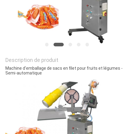
PLAN
DU
SITE
POLITIQUE
Description de produit
DE
Machine d'emballage de sacs en filet pour fruits et légumes -
Semi-automatique
CONFIDENTIALITÉ