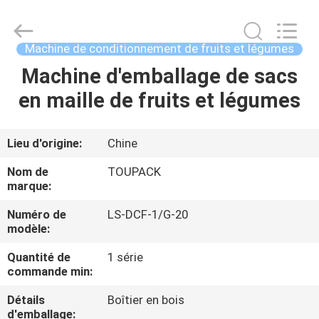
TOUPACK
INTELLIGENT
EQUIPMENT
CO.,
LTD.
Machine de conditionnement de fruits et légumes
All
Rights
Machine d'emballage de sacs
MAISON
Reserved.
en maille de fruits et légumes
PRODUITS
Lieu d'origine:
Chine
À
Nom de
TOUPACK
PROPOS
marque:
DE
Numéro de
LS-DCF-1/G-20
modèle:
NOUS
Quantité de
1 série
commande min:
VISITE
Détails
Boîtier en bois
D'USINE
d'emballage: