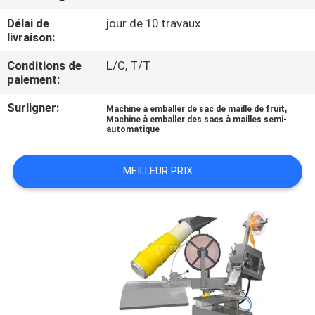
Délai de
jour de 10 travaux
CONTRÔLE
livraison:
DE
Conditions de
L/C, T/T
QUALITÉ
paiement:
Surligner:
,
Machine à emballer de sac de maille de fruit
Machine à emballer des sacs à mailles semi-
CONTACTEZ-
automatique
NOUS
MEILLEUR PRIX
NOUVELLES
CAS
DEMANDEZ
UN DEVIS