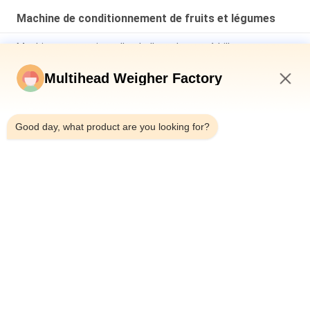
avec peseuse
Machine de conditionnement de fruits et légumes
associative
Machine automatique d'emballage de sacs à billes pour
pièces d'or ligne d'emballage de sacs en maille d'ail au
chocolat
Multihead Weigher Factory
Machine de coupure de vitesse de Mesh Net Bag Packaging
8:59 PM
Machine 50BPM de chocolat de pièce d'or
Good day, what product are you looking for?
Machine d'emballage de fruits et légumes de 5 kg Castanea
Mollissima Méchette automatique Sac de filet de poids
Compte de filet de coupe
Catégories populaires
Tous
Machine À Emballer 
Peseuse Associative
De Peseur De 
Multihead
Machine À Emballer 
Machine 
Linéaire De Peseur
D'emballage 
Alimentaire De 