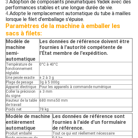
3.
Adoption de composants pneumatiques Yadek avec des
performances stables et une longue durée de vie.
Adopte le remplacement automatique du tube à mailles
4.
lorsque le filet d'emballage s'épuise.
Paramètres de la machine à emballer les
sacs à filets:
Modèle de
Les données de référence doivent être
machine
fournies à l'autorité compétente de
semi-
l'État membre de l'expédition.
automatique
Température de
0°C à 40°C
fonctionnement
réglable
Une pesée exacte
± 2 à 3 g
Plage de pesage
3g à 5 000g
Appareil électrique
Pour les appareils à commande numérique
Coller la précision
± 3 mm
du signe
Hauteur de la table
680 mm±50 mm
de travail
Poids net
78 kg
Modèle de machine
Les données de référence sont
entièrement
fournies à l'aide d'un formulaire
automatique
de référence.
Produit emballé
Tout ce qui est réellement nécessaire
Poids minimum de
0.5 kg