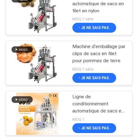
automatique de sacs en
filet en nylon
MOQ:1 série
- JE NE SAIS PAS.
Machine d'emballage par
clips de sacs en filet
pour pommes de terre
MOQ:1 série
- JE NE SAIS PAS.
Ligne de
conditionnement
automatique de sacs en
filet pour fruits et
MOQ:1
légumes, machine de
- JE NE SAIS PAS.
remplissage et de