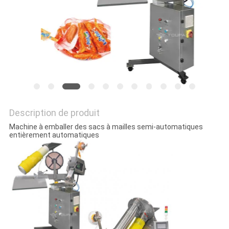
PLAN
DU
SITE
POLITIQUE
DE
Description de produit
CONFIDENTIALITÉ
Machine à emballer des sacs à mailles semi-automatiques
entièrement automatiques