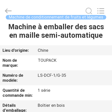
TOUPACK
INTELLIGENT
EQUIPMENT
CO.,
LTD.
Machine de conditionnement de fruits et légumes
All
Rights
Machine à emballer des sacs
MAISON
Reserved.
en maille semi-automatique
PRODUITS
Lieu d'origine:
Chine
À
Nom de
TOUPACK
PROPOS
marque:
DE
Numéro de
LS-DCF-1/G-35
modèle:
NOUS
Quantité de
1 série
commande min:
VISITE
Détails
Boîtier en bois
D'USINE
d'emballage: