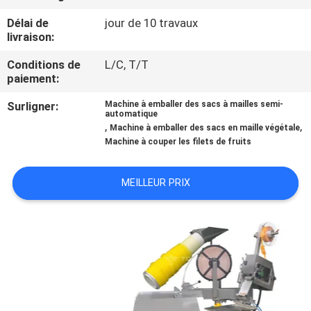
Délai de
jour de 10 travaux
CONTRÔLE
livraison:
DE
Conditions de
L/C, T/T
QUALITÉ
paiement:
Surligner:
Machine à emballer des sacs à mailles semi-
automatique
CONTACTEZ-
,
,
Machine à emballer des sacs en maille végétale
Machine à couper les filets de fruits
NOUS
MEILLEUR PRIX
NOUVELLES
CAS
DEMANDEZ
UN DEVIS