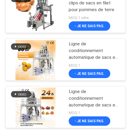
clips de sacs en filet
pour pommes de terre
MOQ:1 série
- JE NE SAIS PAS.
Ligne de
conditionnement
automatique de sacs en
filet pour fruits et
MOQ:1
légumes, machine de
- JE NE SAIS PAS.
remplissage et de
scellage de sacs en filet
avec peseuse
Ligne de
associative
conditionnement
automatique de sacs en
filet pour fruits et
MOQ:1
légumes, machine de
- JE NE SAIS PAS.
remplissage et de