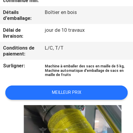
commande min:
Détails
Boîtier en bois
CONTRÔLE
d'emballage:
DE
Délai de
jour de 10 travaux
QUALITÉ
livraison:
Conditions de
L/C, T/T
CONTACTEZ-
paiement:
NOUS
Surligner:
,
Machine à emballer des sacs en maille de 5 kg
Machine automatique d'emballage de sacs en
maille de fruits
NOUVELLES
MEILLEUR PRIX
CAS
DEMANDEZ
UN DEVIS