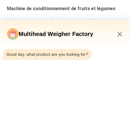
scellage de sacs en filet
avec peseuse
Machine de conditionnement de fruits et légumes
associative
Machine automatique d'emballage de sacs à billes pour
pièces d'or ligne d'emballage de sacs en maille d'ail au
chocolat
Multihead Weigher Factory
Machine de coupure de vitesse de Mesh Net Bag Packaging
1:18 PM
Machine 50BPM de chocolat de pièce d'or
Good day, what product are you looking for?
Machine d'emballage de fruits et légumes de 5 kg Castanea
Mollissima Méchette automatique Sac de filet de poids
Compte de filet de coupe
Catégories populaires
Tous
Machine À Emballer 
Peseuse Associative
De Peseur De 
Multihead
Machine À Emballer 
Machine 
Linéaire De Peseur
D'emballage 