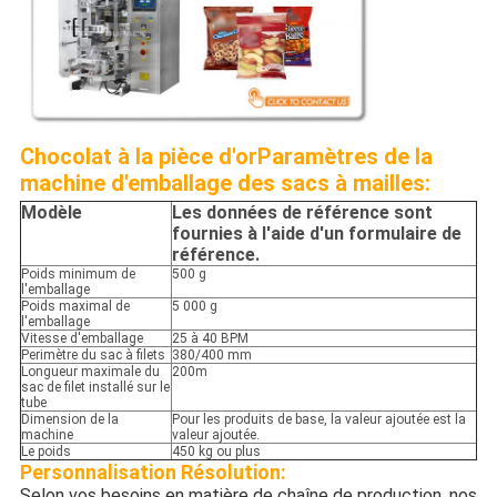
Chocolat à la pièce d'or
Paramètres de la
machine d'emballage des sacs à mailles:
Modèle
Les données de référence sont
fournies à l'aide d'un formulaire de
référence.
Poids minimum de
500 g
l'emballage
Poids maximal de
5 000 g
l'emballage
Vitesse d'emballage
25 à 40 BPM
Perimètre du sac à filets
380/400 mm
Longueur maximale du
200m
sac de filet installé sur le
tube
Dimension de la
Pour les produits de base, la valeur ajoutée est la
machine
valeur ajoutée.
Le poids
450 kg ou plus
Personnalisation
Résolution:
Selon vos besoins en matière de chaîne de production, nos