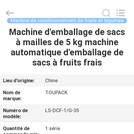
TOUPACK
INTELLIGENT
EQUIPMENT
CO.,
LTD.
Machine de conditionnement de fruits et légumes
All
Rights
Machine d'emballage de sacs
MAISON
Reserved.
à mailles de 5 kg machine
PRODUITS
automatique d'emballage de
sacs à fruits frais
À
PROPOS
Lieu d'origine:
Chine
DE
Nom de
TOUPACK
NOUS
marque:
Numéro de
LS-DCF-1/G-35
modèle:
VISITE
D'USINE
Quantité de
1 série