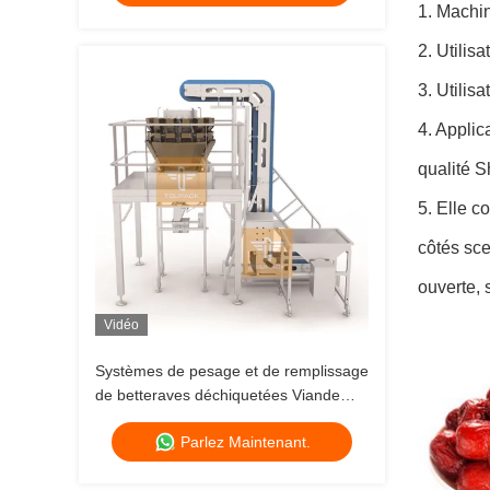
1. Machin
2. Utilis
3. Utilis
4. Applic
qualité S
5. Elle c
côtés sce
ouverte,
Vidéo
Systèmes de pesage et de remplissage
de betteraves déchiquetées Viande
fraîche 14 têtes
Parlez Maintenant.