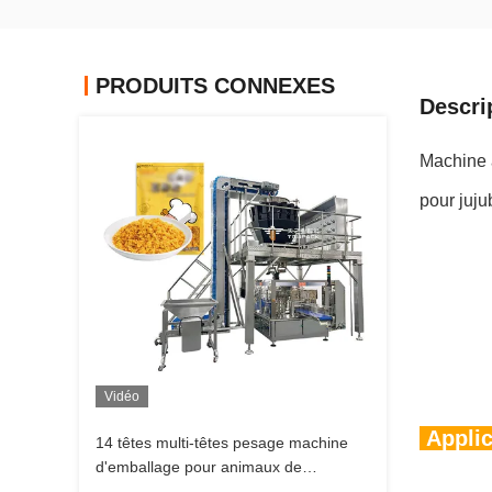
PRODUITS CONNEXES
Descri
Machine 
pour juj
Vidéo
Applic
14 têtes multi-têtes pesage machine
d'emballage pour animaux de
compagnie poisson chiot chien chat