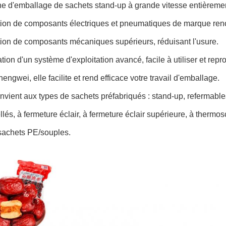
e d'emballage de sachets stand-up à grande vitesse entièrement 
ation de composants électriques et pneumatiques de marque ren
ation de composants mécaniques supérieurs, réduisant l'usure.
ation d'un système d'exploitation avancé, facile à utiliser et re
hengwei, elle facilite et rend efficace votre travail d'emballage.
onvient aux types de sachets préfabriqués : stand-up, refermables,
llés, à fermeture éclair, à fermeture éclair supérieure, à thermos
 sachets PE/souples.