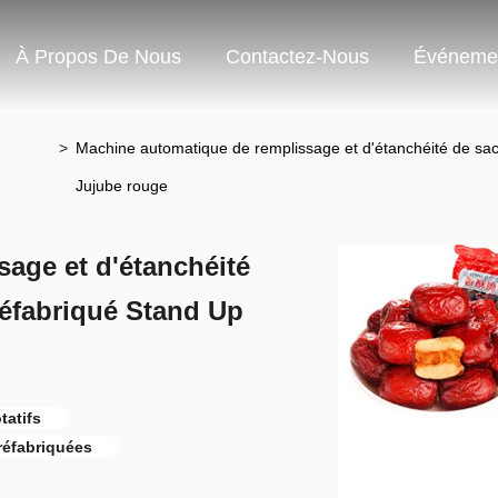
À Propos De Nous
Contactez-Nous
Événeme
e
>
Machine automatique de remplissage et d'étanchéité de sac
Jujube rouge
age et d'étanchéité
réfabriqué Stand Up
tatifs
réfabriquées