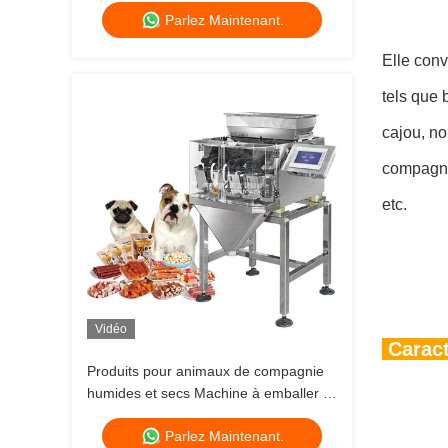
Parlez Maintenant.
usine de pesage alimentaire 120 g 240
g 400 g 1 kg machine d'emballage
Elle conv
ziplock
tels que 
cajou, no
compagnie
etc.
Vidéo
Caract
Produits pour animaux de compagnie
humides et secs Machine à emballer à
plusieurs têtes pour animaux de
Parlez Maintenant.
compagnie