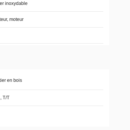
er inoxydable
eur, moteur
tier en bois
, T/T