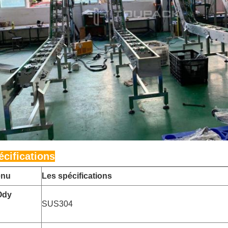
écifications
enu
Les spécifications
Ody
SUS304