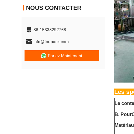
NOUS CONTACTER
86-15338292768
info@toupack.com
Parlez Maintenant.
Les sp
Le cont
B. Pour
Matériau