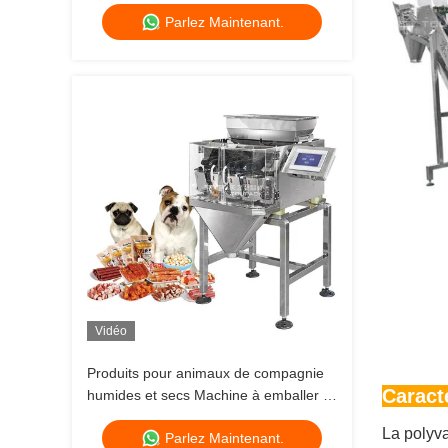
compagnie poisson chiot chien chat
Parlez Maintenant.
usine de pesage alimentaire 120 g 240
g 400 g 1 kg machine d'emballage
ziplock
Vidéo
Produits pour animaux de compagnie
Caract
humides et secs Machine à emballer à
plusieurs têtes pour animaux de
La polyva
Parlez Maintenant.
compagnie