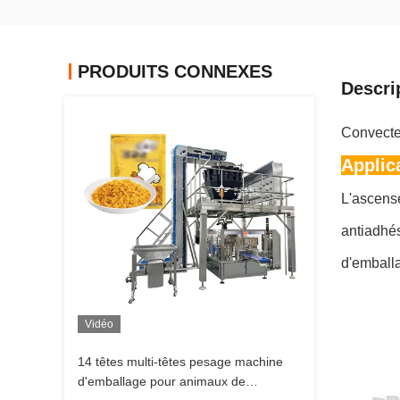
PRODUITS CONNEXES
Descri
Convecteu
Applic
L'ascense
antiadhés
d'emballa
Vidéo
14 têtes multi-têtes pesage machine
d'emballage pour animaux de