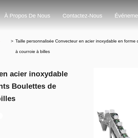
À Propos De Nous
Contactez-Nous
Événeme
e
>
Taille personnalisée Convecteur en acier inoxydable en forme 
à courroie à billes
en acier inoxydable
nts Boulettes de
illes