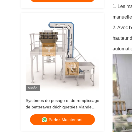
1. Les ma
manuelle,
2. Avec l
hauteur d
automatiq
Vidéo
Systèmes de pesage et de remplissage
de betteraves déchiquetées Viande
fraîche 14 têtes
Parlez Maintenant.