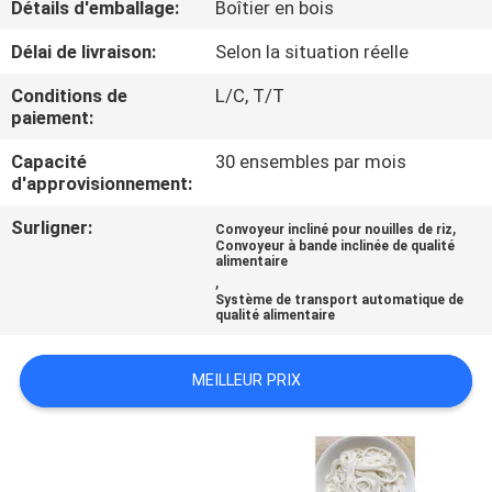
Détails d'emballage:
Boîtier en bois
CONTRÔLE
Délai de livraison:
Selon la situation réelle
DE
Conditions de
L/C, T/T
paiement:
QUALITÉ
Capacité
30 ensembles par mois
d'approvisionnement:
CONTACTEZ-
Surligner:
,
NOUS
Convoyeur incliné pour nouilles de riz
Convoyeur à bande inclinée de qualité
alimentaire
,
NOUVELLES
Système de transport automatique de
qualité alimentaire
CAS
MEILLEUR PRIX
DEMANDEZ
UN DEVIS