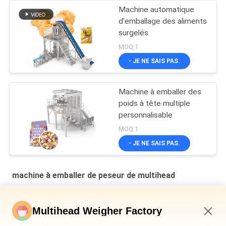
Machine automatique
d'emballage des aliments
surgelés
MOQ:1
- JE NE SAIS PAS.
Machine à emballer des
poids à tête multiple
personnalisable
MOQ:1
- JE NE SAIS PAS.
machine à emballer de peseur de multihead
Machine d'emballage secondaire à plaque en cavité verticale
multi-tête pesanteur de pain en sac
Multihead Weigher Factory
Machine de remplissage et d'étanchéité automatique pour les