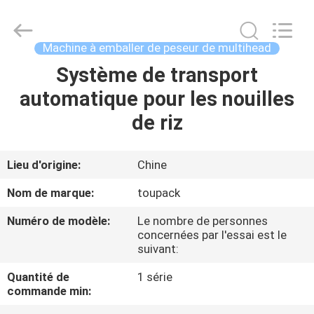
TOUPACK
INTELLIGENT
EQUIPMENT
CO.,
LTD.
Machine à emballer de peseur de multihead
All
Rights
Système de transport
MAISON
Reserved.
automatique pour les nouilles
PRODUITS
de riz
À
Lieu d'origine:
Chine
PROPOS
Nom de marque:
toupack
DE
Numéro de modèle:
Le nombre de personnes
NOUS
concernées par l'essai est le
suivant:
VISITE
Quantité de
1 série
commande min:
D'USINE