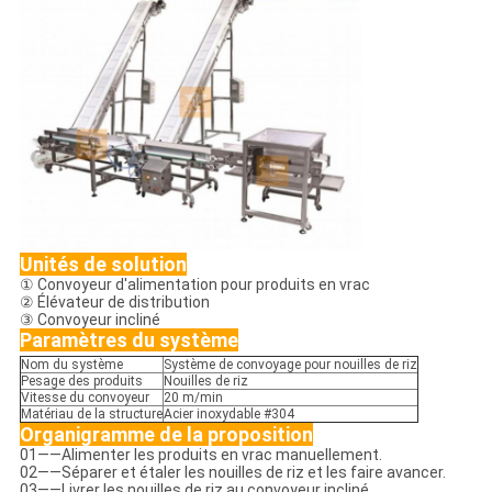
Unités de solution
① Convoyeur d'alimentation pour produits en vrac
② Élévateur de distribution
③ Convoyeur incliné
Paramètres du système
Nom du système
Système de convoyage pour nouilles de riz
Pesage des produits
Nouilles de riz
Vitesse du convoyeur
20 m/min
Matériau de la structure
Acier inoxydable #304
Organigramme de la proposition
01——Alimenter les produits en vrac manuellement.
02——Séparer et étaler les nouilles de riz et les faire avancer.
03——Livrer les nouilles de riz au convoyeur incliné.