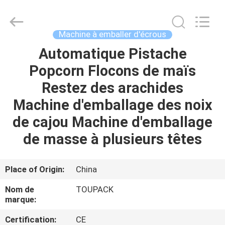
TOUPACK
INTELLIGENT
EQUIPMENT
CO.,
LTD.
Machine à emballer d'écrous
All
Rights
Automatique Pistache
MAISON
Reserved.
Popcorn Flocons de maïs
PRODUITS
Restez des arachides
Machine d'emballage des noix
À
de cajou Machine d'emballage
PROPOS
de masse à plusieurs têtes
DE
NOUS
Place of Origin:
China
Nom de
TOUPACK
VISITE
marque:
D'USINE
Certification:
CE