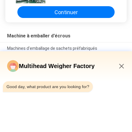
têtes
Continuer
Machine à emballer d'écrous
Machines d'emballage de sachets préfabriqués
multifonctions à peseuse associative multi-têtes haute
vitesse 300 BPM pour graines de tournesol et noix
Multihead Weigher Factory
Machine d'emballage verticale à peseuse 14 têtes pour noix
de 3L ou 5L, machine de conditionnement verticale à peseuse
11:40 AM
multi-têtes 32 têtes pour fruits déshydratés
Good day, what product are you looking for?
Automatique Pistache Popcorn Flocons de maïs Restez des
arachides Machine d'emballage des noix de cajou Machine
d'emballage de masse à plusieurs têtes
Catégories populaires
Tous