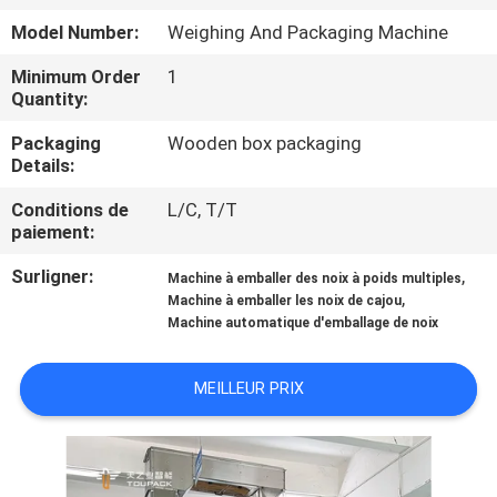
Model Number:
Weighing And Packaging Machine
CONTRÔLE
Minimum Order
1
DE
Quantity:
QUALITÉ
Packaging
Wooden box packaging
Details:
CONTACTEZ-
Conditions de
L/C, T/T
NOUS
paiement:
Surligner:
,
Machine à emballer des noix à poids multiples
,
NOUVELLES
Machine à emballer les noix de cajou
Machine automatique d'emballage de noix
CAS
MEILLEUR PRIX
DEMANDEZ
UN DEVIS