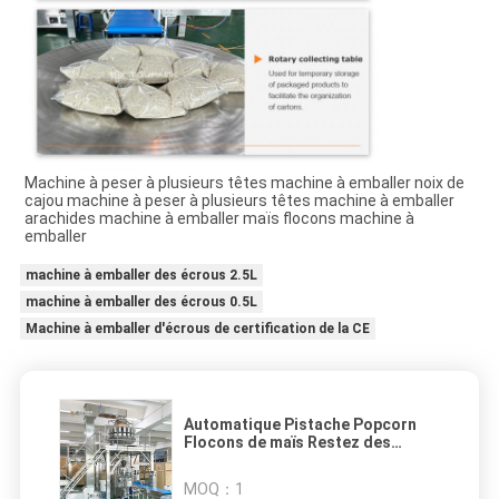
Machine à peser à plusieurs têtes machine à emballer noix de
cajou machine à peser à plusieurs têtes machine à emballer
arachides machine à emballer maïs flocons machine à
emballer
machine à emballer des écrous 2.5L
machine à emballer des écrous 0.5L
Machine à emballer d'écrous de certification de la CE
Automatique Pistache Popcorn
Flocons de maïs Restez des
arachides Machine d'emballage
des noix de cajou Machine
MOQ：
1
d'emballage de masse à plusieurs