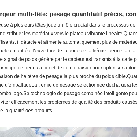
geur multi-tête: pesage quantitatif précis, cont
se à plusieurs têtes joue un rôle crucial dans le processus de 
r distribuer les matériaux vers le plateau vibrante linéaire.Quan
ffisants, il détecte et alimente automatiquement plus de matéri
 moteur contrôle l'ouverture de la porte de la trémie, permettant 
 signal de poids généré par le capteur est transmis à la carte p
e principe de permutation et de combinaison pour optimiser auto
aison de haltères de pesage la plus proche du poids cible.Quan
e d'emballageLa trémie de pesage sélectionnée déchargera les 
'emballage.Sa technologie de pesage combinée intelligente peu
iter efficacement les problèmes de qualité des produits causés 
e la qualité des produits.