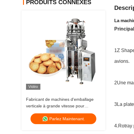
PRODUITS CONNEXES
Descri
La machin
Principa
1Z Shape 
avions.
2Une mach
Vidéo
Fabricant de machines d'emballage
3La plate
verticale à grande vitesse pour
collations
Parlez Maintenant.
4.Rotray 