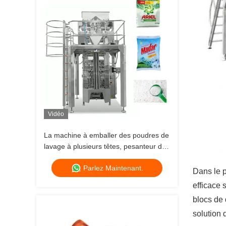
Vidéo
La machine à emballer des poudres de
lavage à plusieurs têtes, pesanteur de
linge, machine à remplir des sacs de
Parlez Maintenant.
poudre de détergent
Dans le p
efficace 
blocs de 
solution 