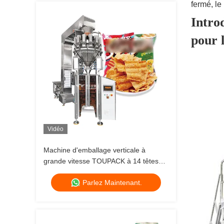
fermé, le
Intro
pour l
Vidéo
Machine d'emballage verticale à
grande vitesse TOUPACK à 14 têtes
multi-têtes pesant jusqu'à 200 sacs/min
Parlez Maintenant.