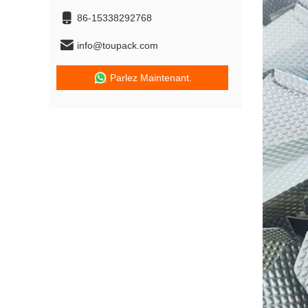
86-15338292768
info@toupack.com
Parlez Maintenant.