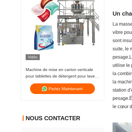
Un char
La masseu
vibre pou
sont insu
suite, le
pesage.Le
Vidéo
utilise l
Machine de mise en carton verticale
la combin
pour tablettes de détergent pour lave-
la machin
vaisselle automatique
Parlez Maintenant.
station d
pesage.Év
le cœur d
NOUS CONTACTER