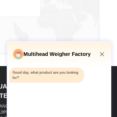
Multihead Weigher Factory
5:20 AM
Good day, what product are you looking 
for?
UANGDONG TOUPACK
NTELLIGENT EQUIPMENT CO.,
TD
ANGDONG TOUPACK INTELLIGENT
IPMENT CO., LTD. (TOUPACK) a été fondée en