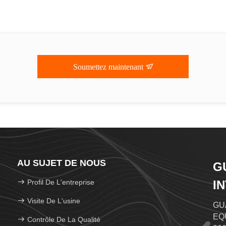
Soumettez maintenant
AU SUJET DE NOUS
G
Profil De L'entreprise
I
L
Visite De L'usine
GU
EQU
Contrôle De La Qualité