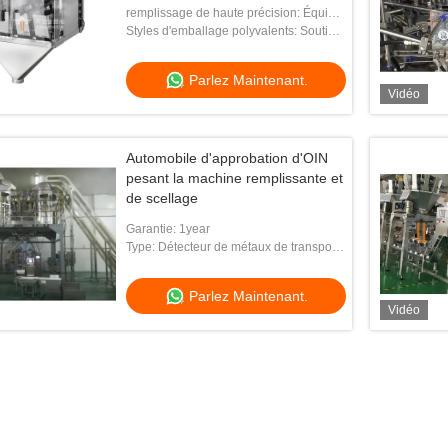
Spice Doypack Bag Packing
remplissage de haute précision: Équipé
Machine
d'un remplissage de tarif à vis ou d'un
Styles d'emballage polyvalents: Soutient
pesée multi-tête pour un dosage précis
les sacs d'oreiller, les sacs à goussets,
en pou
les sacs à fermeture éclair et les sacs
Parlez Maintenant.
quad-
Vidéo
Automobile d'approbation d'OIN
pesant la machine remplissante et
de scellage
Garantie: 1year
Type: Détecteur de métaux de transport
horizontal
Parlez Maintenant.
Vidéo