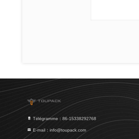
Télégramme：86-15338292768
E-mail：info@toupack.com