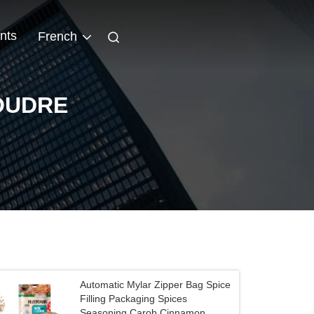
nts
French
OUDRE
Automatic Mylar Zipper Bag Spice
Filling Packaging Spices
Seasoning Carob Cinnamon