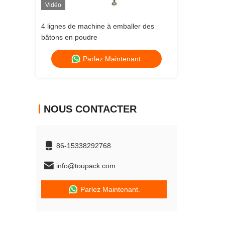
Vidéo
Vidéo
4 lignes de machine à emballer des
machine de r
bâtons en poudre
sachet à peti
Parlez Maintenant.
NOUS CONTACTER
86-15338292768
info@toupack.com
Parlez Maintenant.