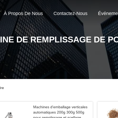
À Propos De Nous
Contactez-Nous
Événeme
INE DE REMPLISSAGE DE P
dre
Machines d'emballage verticales
automatiques 200g 300g 500g
pour remplissage et scellage,