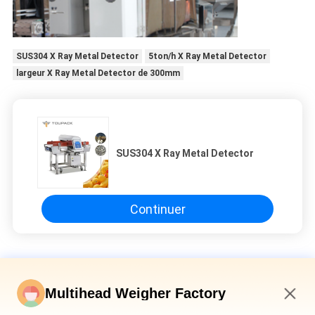
SUS304 X Ray Metal Detector
5ton/h X Ray Metal Detector
largeur X Ray Metal Detector de 300mm
SUS304 X Ray Metal Detector
Continuer
X Ray Metal Detector
Multihead Weigher Factory
Ceinture X Ray Metal Detector, X Ray Inspection Machine
d'ISO9001 600mm