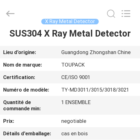
TOUPACK
INTELLIGENT
EQUIPMENT
CO.,
LTD.
X Ray Metal Detector
All
Rights
SUS304 X Ray Metal Detector
MAISON
Reserved.
PRODUITS
Lieu d'origine:
Guangdong Zhongshan Chine
Nom de marque:
TOUPACK
À
Certification:
CE/ISO 9001
PROPOS
Numéro de modèle:
TY-MD3011/3015/3018/3021
DE
Quantité de
1 ENSEMBLE
NOUS
commande min:
Prix:
negotiable
VISITE
D'USINE
Détails d'emballage:
cas en bois