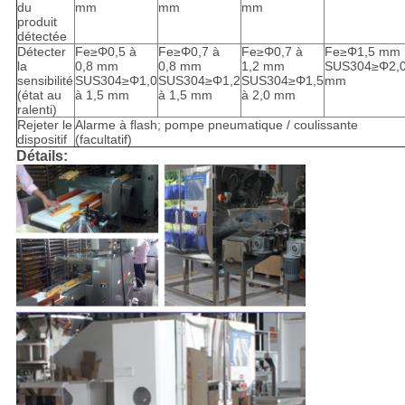
du
mm
mm
mm
produit
détectée
Détecter
Fe≥Φ0,5 à
Fe≥Φ0,7 à
Fe≥Φ0,7 à
Fe≥Φ1,5 mm
la
0,8 mm
0,8 mm
1,2 mm
SUS304≥Φ2,
sensibilité
SUS304≥Φ1,0
SUS304≥Φ1,2
SUS304≥Φ1,5
mm
(état au
à 1,5 mm
à 1,5 mm
à 2,0 mm
ralenti)
Rejeter le
Alarme à flash; pompe pneumatique / coulissante
dispositif
(facultatif)
Détails: