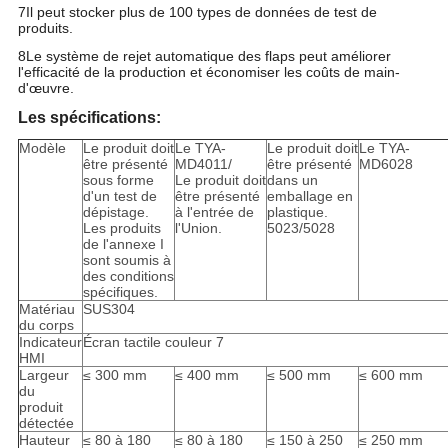
7Il peut stocker plus de 100 types de données de test de
produits.
8Le système de rejet automatique des flaps peut améliorer
l'efficacité de la production et économiser les coûts de main-
d'œuvre.
Les spécifications:
Modèle
Le produit doit
Le TYA-
Le produit doit
Le TYA-
être présenté
MD4011/
être présenté
MD6028
sous forme
Le produit doit
dans un
d'un test de
être présenté
emballage en
dépistage.
à l'entrée de
plastique.
Les produits
l'Union.
5023/5028
de l'annexe I
sont soumis à
des conditions
spécifiques.
Matériau
SUS304
du corps
Indicateur
Écran tactile couleur 7
HMI
Largeur
≤ 300 mm
≤ 400 mm
≤ 500 mm
≤ 600 mm
du
produit
détectée
Hauteur
≤ 80 à 180
≤ 80 à 180
≤ 150 à 250
≤ 250 mm