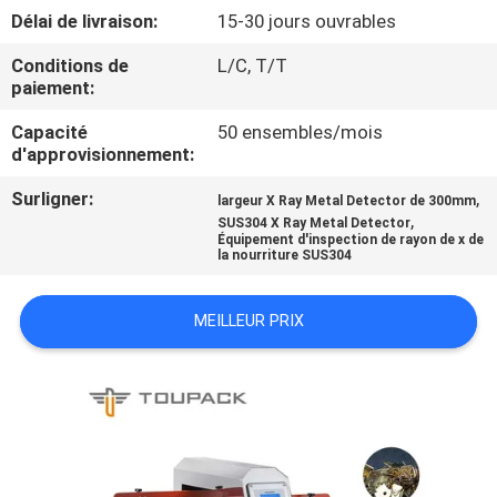
Délai de livraison:
15-30 jours ouvrables
CONTRÔLE
Conditions de
L/C, T/T
DE
paiement:
QUALITÉ
Capacité
50 ensembles/mois
d'approvisionnement:
CONTACTEZ-
Surligner:
,
largeur X Ray Metal Detector de 300mm
,
SUS304 X Ray Metal Detector
NOUS
Équipement d'inspection de rayon de x de
la nourriture SUS304
NOUVELLES
MEILLEUR PRIX
CAS
DEMANDEZ
UN DEVIS