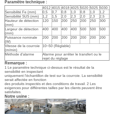
Paramètre technique :
4012
4015
4018
4025
5020
5025
5030
Sensibilité Fe (mm)
0,5
0,7
0,8
1,0
0,8
1,0
1,2
Sensibilité SUS (mm)
1,2
1,5
2,0
2,3
2,0
2,3
2,5
Hauteur de détection
120
150
200
250
200
250
300
(mm)
Largeur de détection
400
400
400
400
500
500
500
(mm)
Puissance nominale
200
200
200
200
200
200
200
(W)
Vitesse de la courroie
10~50 (Réglable)
(m/min)
Méthode d'alarme
Alarme pour arrêter le transfert ou le
rejet du réglage
Remarque :
1 Le paramètre technique ci-dessus est le résultat de la
sensibilité en inspectant
uniquement l'échantillon de test sur la courroie. La sensibilité
serait affectée en fonction
des produits inspectés et des conditions de travail. 2 Les
exigences pour différentes tailles par les clients peuvent être
satisfaites.
Notre usine :