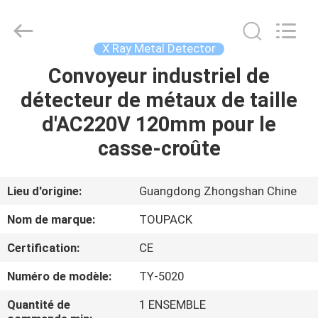
TOUPACK
INTELLIGENT
EQUIPMENT
CO.,
LTD.
X Ray Metal Detector
All
Rights
Convoyeur industriel de
MAISON
Reserved.
détecteur de métaux de taille
PRODUITS
d'AC220V 120mm pour le
casse-croûte
À
PROPOS
Lieu d'origine:
Guangdong Zhongshan Chine
DE
Nom de marque:
TOUPACK
NOUS
Certification:
CE
Numéro de modèle:
TY-5020
VISITE
D'USINE
Quantité de
1 ENSEMBLE