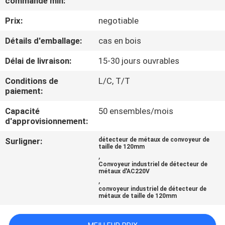
commande min:
Prix:
negotiable
CONTRÔLE
DE
Détails d'emballage:
cas en bois
QUALITÉ
Délai de livraison:
15-30 jours ouvrables
Conditions de
L/C, T/T
CONTACTEZ-
paiement:
NOUS
Capacité
50 ensembles/mois
d'approvisionnement:
NOUVELLES
Surligner:
détecteur de métaux de convoyeur de
taille de 120mm
,
Convoyeur industriel de détecteur de
CAS
métaux d'AC220V
,
convoyeur industriel de détecteur de
métaux de taille de 120mm
DEMANDEZ
UN DEVIS