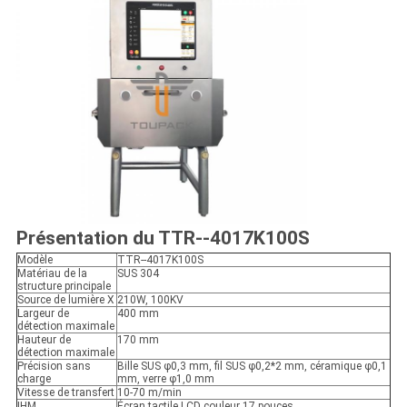
Présentation du TTR--4017K100S
Modèle
TTR--4017K100S
Matériau de la
SUS 304
structure principale
Source de lumière X
210W, 100KV
Largeur de
400 mm
détection maximale
Hauteur de
170 mm
détection maximale
Précision sans
Bille SUS φ0,3 mm, fil SUS φ0,2*2 mm, céramique φ0,1
charge
mm, verre φ1,0 mm
Vitesse de transfert
10-70 m/min
IHM
Écran tactile LCD couleur 17 pouces