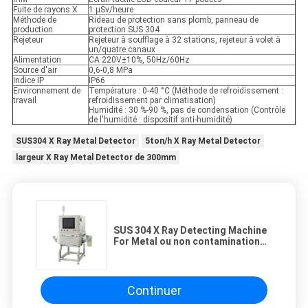
Fuite de rayons X
1 μSv/heure
Méthode de
Rideau de protection sans plomb, panneau de
production
protection SUS 304
Rejeteur
Rejeteur à soufflage à 32 stations, rejeteur à volet à
un/quatre canaux
Alimentation
CA 220V±10%, 50Hz/60Hz
Source d'air
0,6-0,8 MPa
Indice IP
IP66
Environnement de
Température : 0-40 °C (Méthode de refroidissement :
travail
refroidissement par climatisation)
Humidité : 30 %-90 %, pas de condensation (Contrôle
de l'humidité : dispositif anti-humidité)
SUS304 X Ray Metal Detector
5ton/h X Ray Metal Detector
largeur X Ray Metal Detector de 300mm
SUS 304 X Ray Detecting Machine
For Metal ou non contamination
de matière étrangère en métal
Continuer