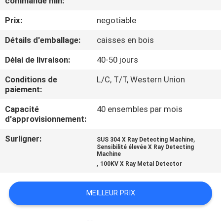
commande min:
Prix:
negotiable
CONTRÔLE
DE
Détails d'emballage:
caisses en bois
QUALITÉ
Délai de livraison:
40-50 jours
Conditions de
L/C, T/T, Western Union
CONTACTEZ-
paiement:
NOUS
Capacité
40 ensembles par mois
d'approvisionnement:
NOUVELLES
Surligner:
,
SUS 304 X Ray Detecting Machine
Sensibilité élevée X Ray Detecting
Machine
,
100KV X Ray Metal Detector
CAS
MEILLEUR PRIX
DEMANDEZ
UN DEVIS