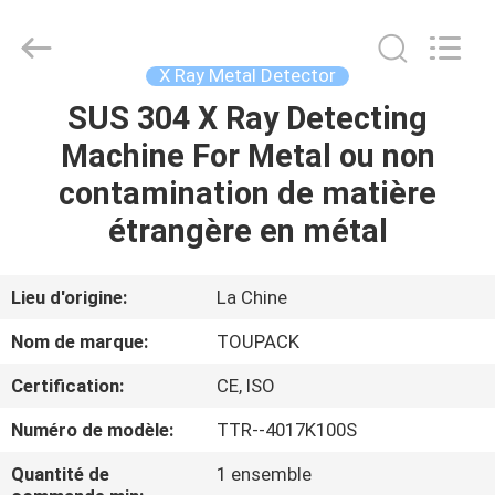
TOUPACK
INTELLIGENT
EQUIPMENT
CO.,
LTD.
X Ray Metal Detector
All
Rights
SUS 304 X Ray Detecting
MAISON
Reserved.
Machine For Metal ou non
PRODUITS
contamination de matière
étrangère en métal
À
PROPOS
Lieu d'origine:
La Chine
DE
Nom de marque:
TOUPACK
NOUS
Certification:
CE, ISO
Numéro de modèle:
TTR--4017K100S
VISITE
D'USINE
Quantité de
1 ensemble